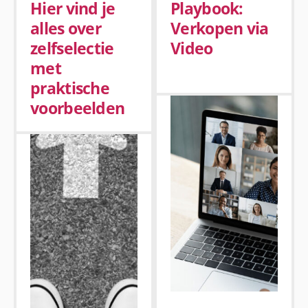
Hier vind je
Playbook:
alles over
Verkopen via
zelfselectie
Video
met
praktische
voorbeelden