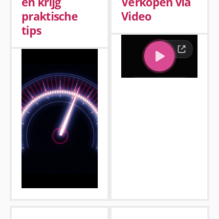
en krijg
Verkopen via
praktische
Video
tips