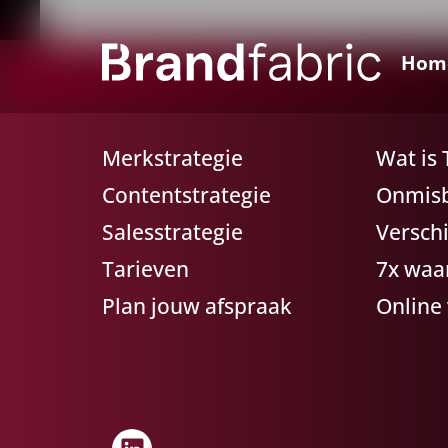
Hom
Merkstrategie
Wat is
Contentstrategie
Onmisba
Salesstrategie
Versch
Tarieven
7x waa
Plan jouw afspraak
Online