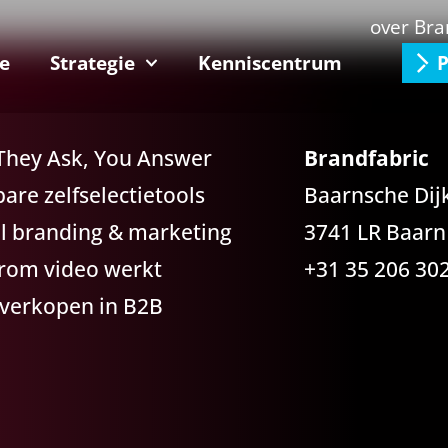
over Bra
e
Strategie
Kenniscentrum
P
 They Ask, You Answer
Brandfabric
re zelfselectietools
Baarnsche Dij
il branding & marketing
3741 LR Baarn
rom video werkt
+31 35 206 30
 verkopen in B2B