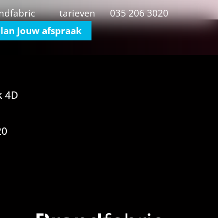
ndfabric
tarieven
035 206 3020
lan jouw afspraak
k 4D
20