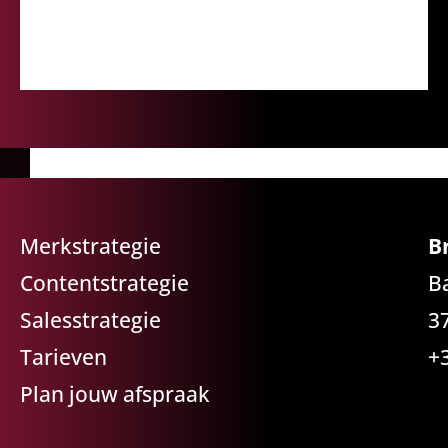
Merkstrategie
B
Contentstrategie
B
Salesstrategie
3
Tarieven
+
Plan jouw afspraak