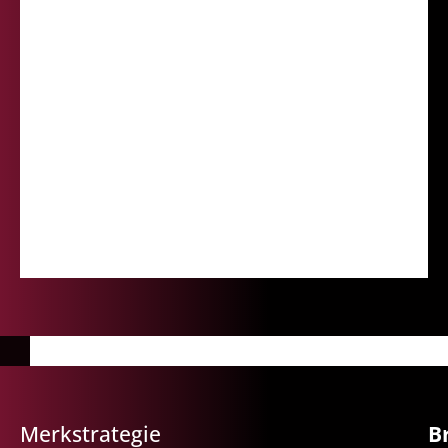
Merkstrategie
B