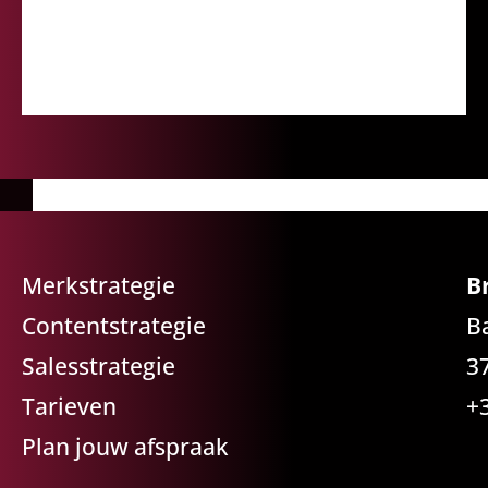
Merkstrategie
B
Contentstrategie
B
Salesstrategie
3
Tarieven
+
Plan jouw afspraak