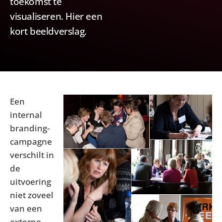
toekomst te
visualiseren. Hier een
kort beeldverslag.
Een
internal
branding-
campagne
verschilt in
de
uitvoering
niet zoveel
van een
externe