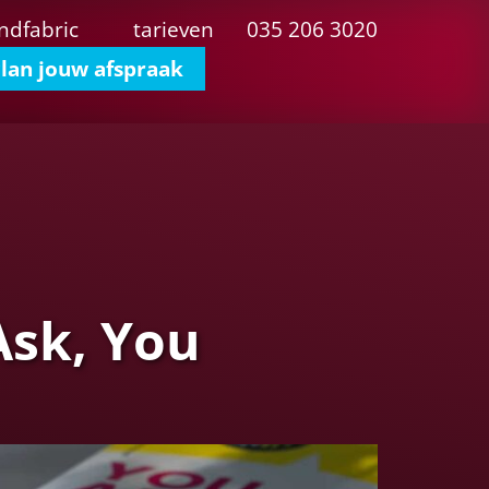
ndfabric
tarieven
035 206 3020
lan jouw afspraak
Ask, You