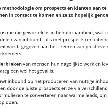
e methodologie om prospects en klanten aan te
 hen in contact te komen en ze zo hopelijk gen
losofie die geworteld is in behulpzaamheid, wat zi
delen van inbound calls met prospects) en uitein
iteit wordt gegeven aan het creëren van positieve 
erknemers.
derbreken
van mensen hun dagelijkse werk en lev
tegieën wel het geval is.
ouwt inbound op het produceren van nuttige inhou
n door de juiste prospects en ze via verschillen
formulieren te converteren naar warme leads, om z
oop doen.