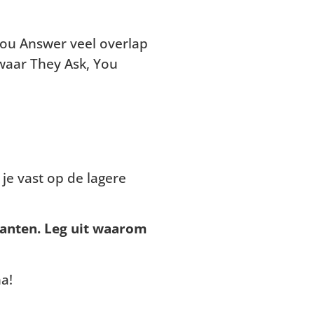
 You Answer veel overlap
 waar They Ask, You
 je vast op de lagere
rkanten. Leg uit waarom
a!