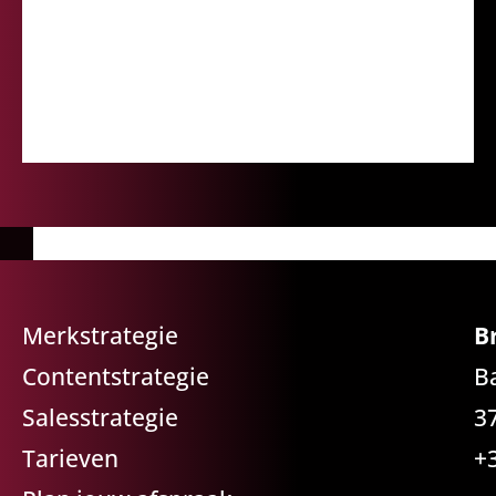
Merkstrategie
B
Contentstrategie
B
Salesstrategie
3
Tarieven
+