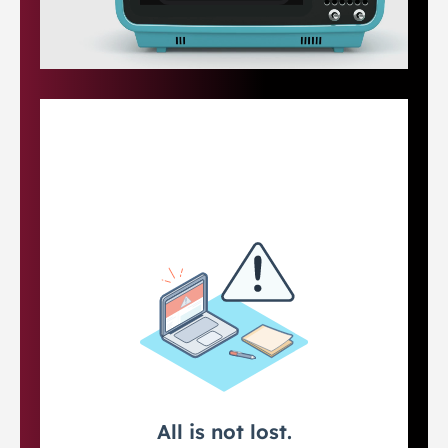
Ik wil de
Ja, ik maak
opties zien
een afspraak
van de
voor mijn
kickstarter
intake
Je ziet de
Je komt direct in
verschillende
mijn agenda waar
opties voor een
je een afspraak
kickstarter. Samen
inschiet wanneer
gaan we in gesprek
het jou uitkomt.
voor de beste
Je zit nergens aan
keuze voor jou.
vast.
Je zit nergens aan