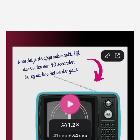
Stap
Stap
Stap
1
2
3
We
Maak
We
starten
een
kiezen
met het
vrijblijvende
de beste
bouwen
afspraak
aanpak
aan de
voor
autoriteit
jouw
van jouw
situatie
bedrijf