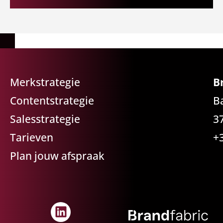
Merkstrategie
B
Contentstrategie
B
Salesstrategie
3
Tarieven
+
Plan jouw afspraak