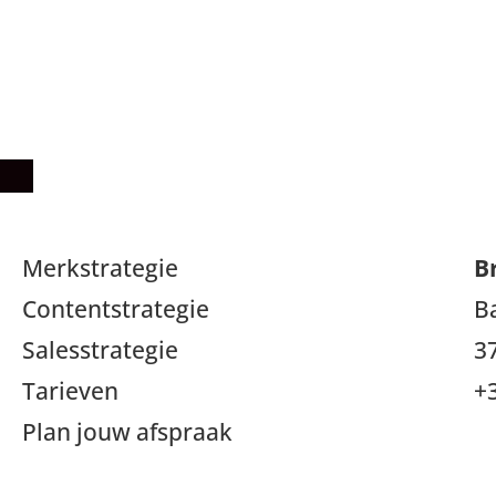
Merkstrategie
B
Contentstrategie
B
Salesstrategie
3
Tarieven
+
Plan jouw afspraak