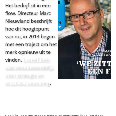
Het bedrijf zit in een
flow. Directeur Marc
Nieuwland beschrijft
hoe dit hoogtepunt
van nu, in 2013 begon
met een traject om het
merk opnieuw uit te
vinden.
brandfabric
was verantwoordelijk
voor strategie en
creatieve uitvoering
.
Vaak krijgen we vragen over wat merkontwikkeling doet