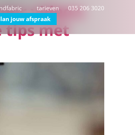
voor video’s
ndfabric
tarieven
035 206 3020
lan jouw afspraak
 tips met