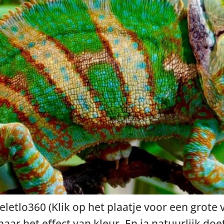
letlo360 (Klik op het plaatje voor een grote v
ar het effect van kleur. En ja natuurlijk doe